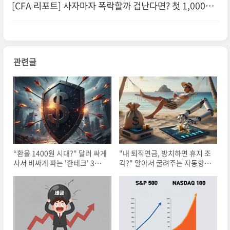
[CFA 리포트] 사자마자 폭락할까 겁난다면? 첫 1,000만
원 ETF 투자 '황금 공식' (DCA 실전 데이터)
관련글
“환율 1400원 시대?" 달러 싸게
"내 퇴직연금, 방치하면 휴지 조
사서 비싸게 파는 '환테크' 3가
각?" 알아서 굴려주는 자동항법
지 방법
장치 'TDF' 완벽 가이드