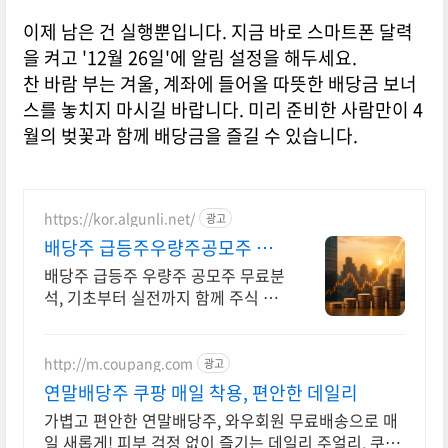
이제 남은 건 실행뿐입니다. 지금 바로 스마트폰 달력
을 켜고 '12월 26일'에 알림 설정을 해두세요.
찬 바람 부는 겨울, 계좌에 들어올 따뜻한 배당금 보너
스를 놓치지 마시길 바랍니다. 미리 준비한 사람만이 4
월의 벚꽃과 함께 배당금을 즐길 수 있습니다.
https://kor.algunli.net/
광고
배당주 급등주우량주공모주 추
우량주 무료 공유
배당주 급등주 우량주 공모주 무료분
석, 기초부터 실전까지 함께 주식 무
료 교육 제공, 우량주 무료 정보 제
공, 처음부터 실전까지 같이합니다
http://m.coupang.com
광고
연말배당주 쿠팡 매일 착용, 편안한 데일리
가볍고 편안한 연말배당주, 와우회원 무료배송으로 매
일 새롭게! 피부 걱정 없이 즐기는 데일리 주얼리, 쿠팡