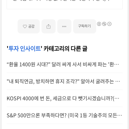
에서 만나보세요.
구독하기
공감
'
투자 인사이트
' 카테고리의 다른 글
“환율 1400원 시대?" 달러 싸게 사서 비싸게 파는 '환테
크' 3가지 방법
"내 퇴직연금, 방치하면 휴지 조각?" 알아서 굴려주는 자
동항법장치 'TDF' 완벽 가이드
KOSPI 4000에 번 돈, 세금으로 다 뺏기시겠습니까?(주
식 세금, 금투세 10분 총정리)
S&P 500만으론 부족하다면? (미국 1등 기술주의 모든
것, 나스닥 100 ETF)