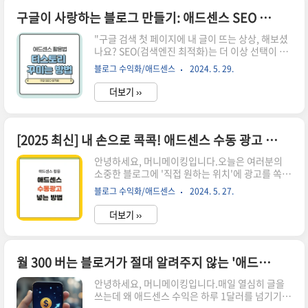
에 대해 처음부터 자세히 알려드리겠습니다.구글
상단 노출, 이미지 용량 줄이는 방법, 이미지 최적
구글이 사랑하는 블로그 만들기: 애드센스 SEO 점수 100점 받는 티스토리 최적화 비법
화 방법 구글 SEO 기준으로 고품질의 좋은 사진을
"구글 검색 첫 페이지에 내 글이 뜨는 상상, 해보셨
평가를 받으려면 사진의 메타데이터 정보도 중요하
나요? SEO(검색엔진 최적화)는 더 이상 선택이 아
지만 기본적으로 인터넷이 느린 환경에서도 사진을
닌 필수입니다. 하지만 복잡한 용어들 때문에 어디
빠르게 로딩할 수 있도록 이미지 용량이 적어야 합
블로그 수익화/애드센스
2024. 5. 29.
서부터 시작해야 할지 막막하셨을 겁니다. 오늘, 코
니다. 단지 tinypng 등 변환 사이트를 통해서 이미
딩을 전혀 몰라도 티스토리 설정만으로 구글의 사
지 용량만 줄이면 여전히 최..
더보기 ››
랑을 듬뿍 받아 SEO 점수를 100점으로 만드는 가
장 쉬운 비법을 알려드립니다."SEO의 가장 큰 오
해 "구글은 기계가 아니다""SEO의 핵심은 구글이
라는 '기계'를 속이는 기술이 아닙니다. 오히려 구
[2025 최신] 내 손으로 콕콕! 애드센스 수동 광고 완벽 삽입 가이드 (초보자 10분)
글을 '깐깐한 손님'이라고 생각하고, 이 손님이 내
안녕하세요, 머니메이킹입니다.오늘은 여러분의
글을 쉽게 읽고 이해할 수 있도록 친절하게 안내하
소중한 블로그에 '직접 원하는 위치'에 광고를 쏙쏙
는 것입니다. 지금부터 그 안내 방법을 알려드리겠
넣어 수익을 극대화할 수 있는 애드센스 수동 광고
습니다."티스토리에서 당장 실천할 수 있는 SEO
블로그 수익화/애드센스
2024. 5. 27.
설정 방법을 쉽고 자세하게 알려드리겠습니다. 자
최적화 4단계 1단계: 글 주소(URL)에 '영어 이름
동 광고도 편리하지만, 때로는 내 콘텐츠 흐름에 딱
표' 달아..
더보기 ››
맞게 광고를 배치하는 것이 훨씬 더 효과적일 수 있
습니다. 마치 내가 디자인하는 광고처럼, 내 손으로
광고 위치를 결정해서 수익을 올려보자구요! 이 가
이드만 따라오시면 초보자도 단 10분 안에 전문가
월 300 버는 블로거가 절대 알려주지 않는 '애드센스 수익 글쓰기' 비법
처럼 수동 광고를 설정하실 수 있습니다.[2025 최
안녕하세요, 머니메이킹입니다.매일 열심히 글을
신] 내 손으로 콕콕! 애드센스 수동 광고 완벽 삽입
쓰는데 왜 애드센스 수익은 하루 1달러를 넘기기
가이드 (초보자 10분) 1단계: 애드센스에서 '광고