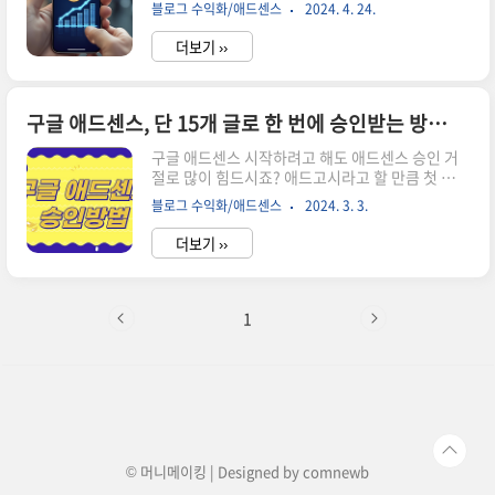
힘들까요? 수많은 '글쓰기 강의'나 'SEO 비법'을 찾
단위' 만들기가장 먼저, 애드센스에서 내 블로그에
블로그 수익화/애드센스
2024. 4. 24.
아봐도 현실은 그대로일 겁니다.왜냐하면, 진짜 고
삽입할 광고의 '얼굴'이 되는 광고 단위를 만들어야
수익 블로거들은 가장 중요한 **'핵심 관점'**은 절
합니다..
더보기 ››
대 알려주지 않기 때문입니다.오늘, 제가 월 300만
원 이상을 꾸준히 벌게 되기까지 깨달은, 하지만 어
디에서도 자세히 말하지 않았던 '수익을 만드는 글
쓰기'의 3가지 진짜 비밀을 특별히 공개합니다.월
구글 애드센스, 단 15개 글로 한 번에 승인받는 방법 (2025년 최신)
300 버는 블로거가 절대 알려주지 않는 '애드센스
구글 애드센스 시작하려고 해도 애드센스 승인 거
수익 글쓰기' 비법비법 1: '독자의 질문'이 아닌, '독
절로 많이 힘드시죠? 애드고시라고 할 만큼 첫 관문
자의 문제'를 해결하라대부분의 블로거들은 독자
부터 쉽지 않습니다. 저도 애드센스를 시작하려고
의 '질문'에 답하는 글을 씁니다. 하지만 진짜 돈이
블로그 수익화/애드센스
2024. 3. 3.
했지만 승인이 쉽지 않았습니다. 그러다가 "구글
되는 글은 독자의 근본적인 '문제'를 해결하는 글
애드센스 승인 방법"을 알게 되었고 그 방법 덕분에
입..
더보기 ››
승인을 받고 현재 수익 글쓰기를 하고 있습니다. 방
법만 안다면 구글 애드센스 승인 어렵지 않습니다.
구글 애드센스 승인 방법 : 환경세팅 하기애드센스
승인 조건은 블로그 포스팅 최소 20개 이상이 되어
1
야 합니다. 글자수는 2천 자 이상이고 맞춤법이 틀
리면 감점이 됩니다. 이때 사진 1~2개 정도는 포함
해야 합니다. 구글은 광고회사입니다. 개인적인 글
등 애매한 글보다는 광고를 게재하기 좋은 전문성
강한 글을 좋아합니다. 우선 승인을 받기 위해서는
자신이 원하는..
© 머니메이킹 | Designed by
comnewb