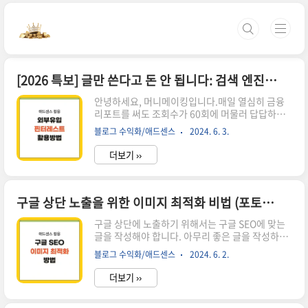
본문 바로가기
[2026 특보] 글만 쓴다고 돈 안 됩니다: 검색 엔진 무시하고 '핀터레스트'로 조회수 10배 뽑는 법
안녕하세요, 머니메이킹입니다.매일 열심히 금융
리포트를 써도 조회수가 60회에 머물러 답답하신
가요? 구글 로봇이 내 글을 긁어가기만을 하염없이
블로그 수익화/애드센스
2024. 6. 3.
기다리는 것은 자본가에게 가장 큰 '시간 낭비'입니
다.오늘은 검색 엔진의 허락 없이도, 발행 즉시 수
더보기 ››
천 명의 독자를 내 블로그로 납치해오는 '비밀 통
로', 핀터레스트(Pinterest) 활용법을 2026년 최
신 수익 모델에 맞춰 공개합니다. 이 글을 끝까지 읽
으시면 더 이상 '0 클릭'의 공포에 떨지 않게 될 것
구글 상단 노출을 위한 이미지 최적화 비법 (포토스케이프 1분 완성)
입니다. 1. 왜 지금 '핀터레스트'인가? (데이터의
구글 상단에 노출하기 위해서는 구글 SEO에 맞는
힘)우리는 지금까지 구글이나 네이버의 간택만을
글을 작성해야 합니다. 아무리 좋은 글을 작성하더
기다렸습니다. 하지만 핀터레스트는 다릅니다.즉
라도 구글이 좋아하지 않는 형식이라면 구글 상단
각적인 노출: 글을 쓰고 '핀(Pin)' 하나만 꽂으면,
블로그 수익화/애드센스
2024. 6. 2.
에 노출하기 쉽지 않습니다.우선 구글 상단에 노출
그 즉시 전 세계(혹은 국내) 사용자에게 시각적으로
하기 위해서는 로딩하는 속도가 느려서는 안 됩니
노..
더보기 ››
다. 구글은 독자 위주로 생각하기 때문입니다. 그래
서 로딩 속도가 빨라지는 이미지 최적화 하는 방법