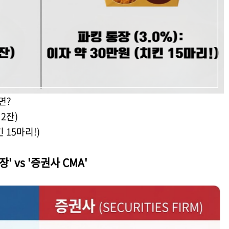
면?
 2잔)
킨 15마리!)
' vs '증권사 CMA'