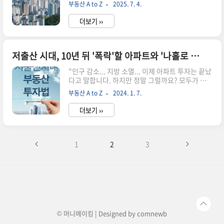
급절벽 경고가, 다른 한쪽에서는 대출을 꽁꽁 묶어
부동산 A to Z
2025. 7. 4.
버린 강력한 6.27 대출 규제가 시장을 짓누르고 있
습니다. 이처럼 서로 다른 두 힘이 팽팽하게 맞서는
더보기 ››
안갯속 장세에서, 우리는 무엇을 보고 어떻게 판단
해야 할까요?오늘은 복잡하게 얽힌 부동산 시장의
핵심 변수를 하나씩 풀어보고, 무주택 실수요자와
투자자 각자를 위한 최적의 생존 전략까지 명쾌하
저출산 시대, 10년 뒤 '폭락'할 아파트와 '나홀로 상승'할 아파트의 결정적 차이
게 제시합니다. 대한민국 부동산 전망 : 공급절벽과
"인구 감소... 지방 소멸... 이제 아파트 투자는 끝났
대출 규제 기로에 선 시장, 당신의 전략은?거시 경
다고 말합니다. 하지만 정말 그럴까요? 모두가 하
제의 두 얼굴 : 금리 인하, 하지만 '그림의 떡?'경제
락할 때, 오히려 더 견고하게 가치가 오르는 부동산
상황은 '저성장'과 '통화 완화' 두 단어로 요약됩니
부동산 A to Z
2024. 1. 7.
은 반드시 존재합니다. 오늘, 10년 뒤 당신의 자산
다. 경기 침체 우려가 커지자, 한국은행은 기준 금
을 결정할 '폭락'과 '상승'의 결정적 차이를 명확하
리를 2...
더보기 ››
게 짚어드립니다."저출산 시대일수록 학생들이 많
은 지역에 투자해야 투자가치가 높습니다. 인구 감
소로 부동산 시장의 양극화가 더욱 심해질 것으로
예상되기 때문입니다. 그 양극화의 정점에는 결국
1
2
3
'아이 키우기 좋은 동네'가 자리 잡을 것입니다. 저
출산 시대, 10년 뒤 '폭락'할 아파트와 '나 홀로 상
승'할 아파트의 결정적 차이 '폭락'할 아파트의 공
통점 3가지 1) 일자리가 없는 '베드타운'의 한계: 도
시 자체의 활력이 떨어지면 수요는 급감할 수..
© 머니메이킹 | Designed by
comnewb