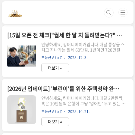
본문 바로가기
[15일 오픈 전 체크]"월세 한 달 치 돌려받는다?" 집주인 동의 없이도 가능한 '월세 세액공제' 총정리 (최대 127만원)
안녕하세요, 킹머니메이커입니다.매달 통장을 스
치고 지나가는 월세 60만원. 1년이면 720만원이라
는 거금이 그냥 공중분해 되는 것 같아 속 쓰리셨
부동산 A to Z
2025. 12. 3.
죠?하지만 국가가 이 중 최대 한 달 치 이상의 월세
(약 127만원)를 연말정산 때 현금으로 돌려준다면
더보기 ››
어떨까요? 그것도 집주인 눈치 볼 필요 없이요!오
늘, 세입자의 당연한 권리이자 수익률 17%짜리 적
금과도 같은 '월세 세액공제' 받는 법을 총정리해
드립니다.1. 나도 받을 수 있을까? (자격 요건 3가
[2026년 업데이트] '부린이'를 위한 주택청약 완벽정리 (단돈 2만원으로 로또 아파트 사는 법)
지)복잡한 법전 볼 필요 없습니다. 딱 3가지만 해당
안녕하세요, 킹머니메이커입니다.매달 2만원씩,
하면 됩니다. 무주택 세대주 (전입신고 필수!)총급
혹은 10만원씩 은행에 그냥 '넣어만' 두고 있는 주
여 7,000만원 이하 (직장인 기준)국민주택규모(85
택청약 통장. 혹시 이게 정확히 무엇을 하는 물건인
㎡, 약 25평) 이하 또는 기준시가 4억 이하 주택 (고
부동산 A to Z
2025. 10. 21.
지 모르고 계셨나요?괜찮습니다. 오늘, 당신이 묵
시원, 오피스텔도 포함!) 💰 얼마를 돌려받나요..
혀둔 그 통장이 어떻게 주변 시세보다 수억 원 저렴
더보기 ››
한 '로또 아파트'의 주인이 될 수 있는 '황금 티켓'으
로 변하는지, 그 모든 비밀을 알려드립니다. 1. 청