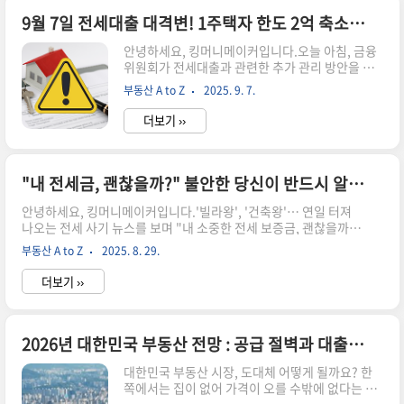
약, 그게 대체 뭔가요? (feat. 아파트 할인쿠폰 추
첨)청약은 간단합니다. 새로 짓는 아파트를 '남들보
9월 7일 전세대출 대격변! 1주택자 한도 2억 축소, 당신이 알아야 할 모든 것
다 먼저, 더 싸게' 살 수 있는 권리를 얻기 위해 줄을
안녕하세요, 킹머니메이커입니다.오늘 아침, 금융
서는 것입니다. 그리고 정부는 오랫동안 꾸준히, 많
위원회가 전세대출과 관련한 추가 관리 방안을 발
은 금액을 저축한 사람에게 그 권리를 먼저 나눠줍
표했습니다. 뉴스는 쏟아지는데, 어려운 용어들 때
니다.즉, 청약 통장은 당신의 '성실함'을 증명하는
부동산 A to Z
2025. 9. 7.
문에 그래서 나에게 유리한 건지 불리한 건지 헷갈
'아파트 할인쿠폰 추첨권'인 셈이죠.2. 당첨..
리시죠? 특히 수도권에 거주하는 1주택자라면 이
더보기 ››
번 정책의 핵심 대상이니만큼, 반드시 변경된 내용
을 확인하셔야 합니다.오늘, 당신의 소중한 보증금
과 자금 계획을 위해 무엇이 어떻게 바뀌었고, 우리
는 앞으로 어떻게 행동해야 할지, 가장 쉽고 명확하
"내 전세금, 괜찮을까?" 불안한 당신이 반드시 알아야 할 전세보증보험 변경사항 3가지
게 정리해 드립니다.1. 핵심 변경점 ①: 1주택자 수
안녕하세요, 킹머니메이커입니다.'빌라왕', '건축왕'… 연일 터져
도권 전세대출, 한도가 2억원으로 줄어듭니다.이번
나오는 전세 사기 뉴스를 보며 "내 소중한 전세 보증금, 괜찮을까?"
대책의 가장 큰 변화는 바로 수도권 내 1주택자의
하는 불안감에 잠 못 이루는 분들이 많으실 겁니다.다행히 우리에게
전세대출 한도를 2억원으로 일원화하겠다는 것입
부동산 A to Z
2025. 8. 29.
는 '전세금반환보증보험'이라는 든든한 안전장치가 있죠. 그런데,
니다.누가 해당되나요?집을 한 채 보유하고 있으면
최근 이 제도가 세입자 보호를 위해 더 깐깐하게 바뀌었다는 사실,
서, 수도권(서울, 경기, 인천)..
더보기 ››
알고 계셨나요? 오늘, 당신의 전세금을 지키기 위해 반드시 알아야
할 핵심 변경사항 3가지를 알기 쉽게 정리해 드립니다.1. 이제 '집값
의 80%' 넘으면 보증보험 가입 불가!이전에는 집값과 보증금이 거
의 같아도 보증보험에 가입할 수 있어 '깡통전세'의 위험이 컸습니
2026년 대한민국 부동산 전망 : 공급 절벽과 대출 규제 기로에 선 시장, 당신의 전략은?
다. 하지만 이제 기준이 훨씬 더 엄격해졌습니다.변경 내용: (전세
대한민국 부동산 시장, 도대체 어떻게 될까요? 한
보증금 + 집주인의 주택담보대출)이 집값의 80..
쪽에서는 집이 없어 가격이 오를 수밖에 없다는 공