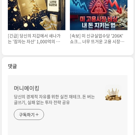
[긴급] 당신의 지갑에서 새나가
[속보] 미 신규실업수당 '206K'
는 '잠자는 자산' 1,000억의 실
쇼크... 너무 뜨거운 고용 시장에
체: 카드포인트 효율 극대화 전
비트코인 67K 사수전?
략
댓글
머니메이킹
당신의 경제적 자유를 위한 실전 재테크. 돈 버는
글쓰기, 실패 없는 투자 전략 공유
구독하기