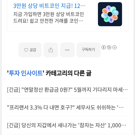
3만원 상당 비트코인 지급! 12년
무사고 거래소
지금 가입하면 3만원 상당 비트코인
드려요! 쉽고 안전한 거래를 코인원
에서 시작
구독하기
공감
'
투자 인사이트
' 카테고리의 다른 글
[긴급] "연말정산 환급금 0원?" 5월까지 기다리지 마세
요. 지금 '경정청구'로 50만원 더 받는 비결
"프리랜서 3.3% 다 내면 호구?" 세무사도 쉬쉬하는 '세금
0원' 경비 처리 기술 (150만 원 환급 비밀)
[긴급] 당신의 지갑에서 새나가는 '잠자는 자산' 1,000억