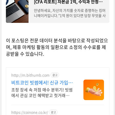
[CFA 리포트] 자본금 1억, 수익과 안정을 모두 잡는 ‘황금 비율’ 포트폴리오
안녕하세요, 자산의 가치를 숫자로 증명하는 킹머
니메이커입니다."1억 원이 있다면 당장 무엇을 사
야 할까요?"라는 질문에 대한 답은 시장 상황에 따
라 달라집니다. 현재 엔비디아($183.04)의 조정
이 포스팅은 전문 데이터 분석을 바탕으로 작성되었으
며, 제휴 마케팅 활동의 일환으로 소정의 수수료를 제
공받을 수 있습니다.
http://m.bithumb.com
광고
비트코인 빗썸에서! 신규 가입
시 5만원 혜택
조정 장세 속 저점 매수 분위기! 빗썸
에서 관심 코인 혜택받고 첫거래하세
요
https://coinone.co.kr/
광고