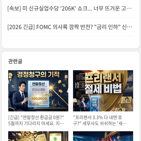
의 실체: 카드포인트 효율 극대화 전략
[속보] 미 신규실업수당 '206K' 쇼크... 너무 뜨거운 고용
시장에 비트코인 67K 사수전?
[2026 긴급] FOMC 의사록 깜짝 반전? "금리 인하" 신호
에 내 이자 1.5% 증발시키는 법 (대환대출 필승 전략)
관련글
[긴급] "연말정산 환급금 0원?"
"프리랜서 3.3% 다 내면 호
5월까지 기다리지 마세요. 지금
구?" 세무사도 쉬쉬하는 '세금 0
'경정청구'로 50만원 더 받는 비
원' 경비 처리 기술 (150만 원 환
결
급 비밀)