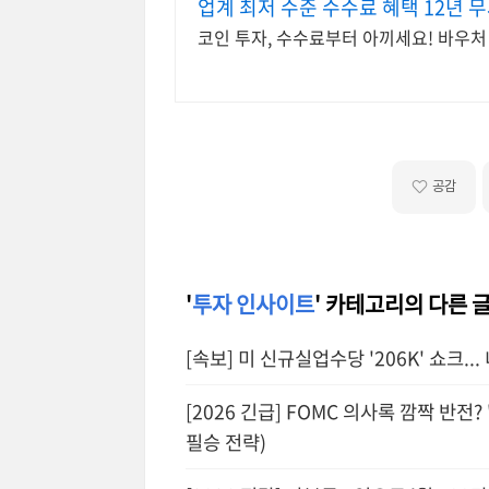
업계 최저 수준 수수료 혜택 12년 
코인 투자, 수수료부터 아끼세요! 바우처
공감
'
투자 인사이트
' 카테고리의 다른 
[속보] 미 신규실업수당 '206K' 쇼크.
[2026 긴급] FOMC 의사록 깜짝 반전
필승 전략)